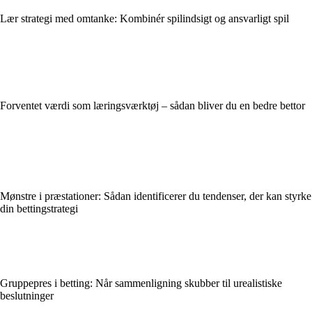
Lær strategi med omtanke: Kombinér spilindsigt og ansvarligt spil
Forventet værdi som læringsværktøj – sådan bliver du en bedre bettor
Mønstre i præstationer: Sådan identificerer du tendenser, der kan styrke
din bettingstrategi
Gruppepres i betting: Når sammenligning skubber til urealistiske
beslutninger