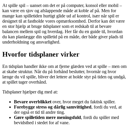
At spille spil – uanset om det er på computer, konsol eller mobil –
kan være en sjov og afslappende måde at koble af på. Men for
mange kan spilletiden hurtigt glide ud af kontrol, især når spil er
designet til at fastholde vores opmærksomhed. Derfor kan det være
en stor hjælp at bruge tidsplaner som et redskab til at bevare
balancen mellem spil og hverdag. Her får du en guide til, hvordan
du kan planlægge din spilletid på en måde, der både giver plads til
underholdning og ansvarlighed.
Hvorfor tidsplaner virker
En tidsplan handler ikke om at fjerne glæden ved at spille – men om
at skabe struktur. Når du på forhånd beslutter, hvornår og hvor
længe du vil spille, bliver det lettere at holde styr på tiden og undgå,
at spillet tager overhånd.
Tidsplaner hjælper dig med at:
Bevare overblikket
over, hvor meget du faktisk spiller.
Forebygge stress og dårlig samvittighed
, fordi du ved, at
der også er tid til andre ting.
Gøre spilletiden mere meningsfuld
, fordi du spiller med
bevidsthed i stedet for af vane.