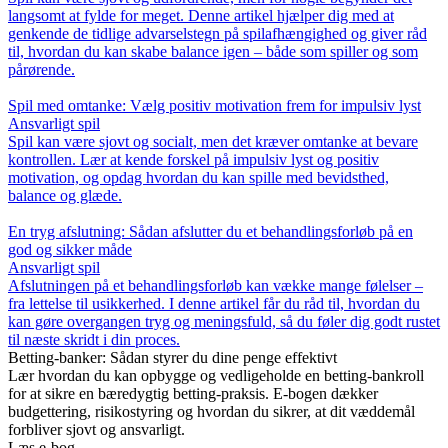
langsomt at fylde for meget. Denne artikel hjælper dig med at
genkende de tidlige advarselstegn på spilafhængighed og giver råd
til, hvordan du kan skabe balance igen – både som spiller og som
pårørende.
Spil med omtanke: Vælg positiv motivation frem for impulsiv lyst
Ansvarligt spil
Spil kan være sjovt og socialt, men det kræver omtanke at bevare
kontrollen. Lær at kende forskel på impulsiv lyst og positiv
motivation, og opdag hvordan du kan spille med bevidsthed,
balance og glæde.
En tryg afslutning: Sådan afslutter du et behandlingsforløb på en
god og sikker måde
Ansvarligt spil
Afslutningen på et behandlingsforløb kan vække mange følelser –
fra lettelse til usikkerhed. I denne artikel får du råd til, hvordan du
kan gøre overgangen tryg og meningsfuld, så du føler dig godt rustet
til næste skridt i din proces.
Betting-banker: Sådan styrer du dine penge effektivt
Lær hvordan du kan opbygge og vedligeholde en betting-bankroll
for at sikre en bæredygtig betting-praksis. E-bogen dækker
budgettering, risikostyring og hvordan du sikrer, at dit væddemål
forbliver sjovt og ansvarligt.
Læs e-bog