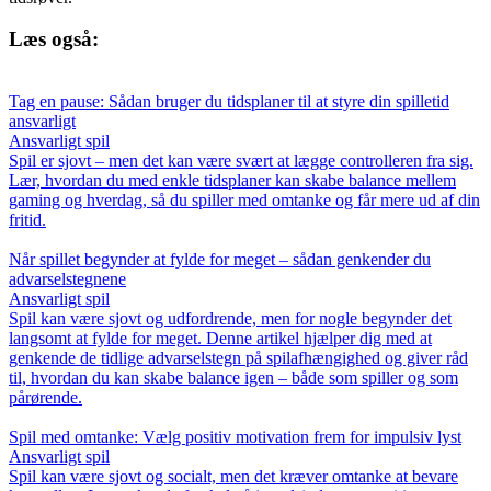
Læs også:
Tag en pause: Sådan bruger du tidsplaner til at styre din spilletid
ansvarligt
Ansvarligt spil
Spil er sjovt – men det kan være svært at lægge controlleren fra sig.
Lær, hvordan du med enkle tidsplaner kan skabe balance mellem
gaming og hverdag, så du spiller med omtanke og får mere ud af din
fritid.
Når spillet begynder at fylde for meget – sådan genkender du
advarselstegnene
Ansvarligt spil
Spil kan være sjovt og udfordrende, men for nogle begynder det
langsomt at fylde for meget. Denne artikel hjælper dig med at
genkende de tidlige advarselstegn på spilafhængighed og giver råd
til, hvordan du kan skabe balance igen – både som spiller og som
pårørende.
Spil med omtanke: Vælg positiv motivation frem for impulsiv lyst
Ansvarligt spil
Spil kan være sjovt og socialt, men det kræver omtanke at bevare