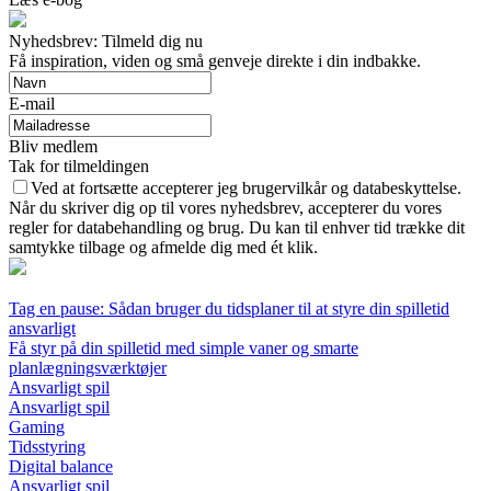
Nyhedsbrev: Tilmeld dig nu
Få inspiration, viden og små genveje direkte i din indbakke.
E-mail
Bliv medlem
Tak for tilmeldingen
Ved at fortsætte accepterer jeg brugervilkår og databeskyttelse.
Når du skriver dig op til vores nyhedsbrev, accepterer du vores
regler for databehandling og brug. Du kan til enhver tid trække dit
samtykke tilbage og afmelde dig med ét klik.
Tag en pause: Sådan bruger du tidsplaner til at styre din spilletid
ansvarligt
Få styr på din spilletid med simple vaner og smarte
planlægningsværktøjer
Ansvarligt spil
Ansvarligt spil
Gaming
Tidsstyring
Digital balance
Ansvarligt spil