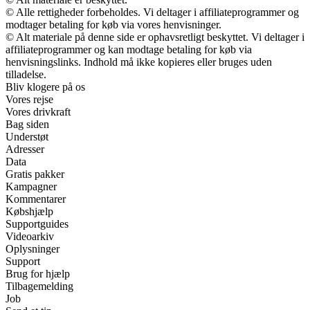
© Alle rettigheder forbeholdes. Vi deltager i affiliateprogrammer og
modtager betaling for køb via vores henvisninger.
© Alt materiale på denne side er ophavsretligt beskyttet. Vi deltager i
affiliateprogrammer og kan modtage betaling for køb via
henvisningslinks. Indhold må ikke kopieres eller bruges uden
tilladelse.
Bliv klogere på os
Vores rejse
Vores drivkraft
Bag siden
Understøt
Adresser
Data
Gratis pakker
Kampagner
Kommentarer
Købshjælp
Supportguides
Videoarkiv
Oplysninger
Support
Brug for hjælp
Tilbagemelding
Job