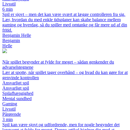
Livsstil
6 min
Spil er sjovt – men det kan være svært at lægge controlleren fra sig.
Lær, hvordan du med enkle tidsplaner kan skabe balance mellem
gaming og hverdag, så du spiller med omtanke og får mere ud af din
fritid.
Benjamin Helle
Benjamin
Helle
Når spillet begynder at fylde for meget – sådan genkender du
advarselstegnene
Lær at spotte, når spillet tager overhånd – og hvad du kan gøre for at
genvinde kontrollen
Ansvarligt spil
Ansvarligt spil
Spilafhængighed
Mental sundhed
Gaming
Livsstil
Pårørende
3 min
Spil kan være sjovt og udfordrende, men for nogle begynder det
langsomt at fylde for meget. Denne artikel hjælper dig med at